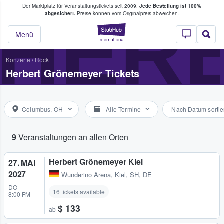
Der Marktplatz für Veranstaltungstickets seit 2009.
Jede Bestellung ist 100%
ans Tickets kaufen & verkaufen
HER
abgesichert.
Preise können vom Originalpreis abweichen.
StubHub - Wo Fans
Menü
Konzerte
/
Rock
Herbert Grönemeyer Tickets
Columbus, OH
Alle Termine
Nach Datum sortie
9
Veranstaltungen an allen Orten
Herbert Grönemeyer Kiel
27. MAI
2027
Wunderino Arena
,
Kiel, SH, DE
DO
16 tickets available
8:00 PM
$ 133
ab