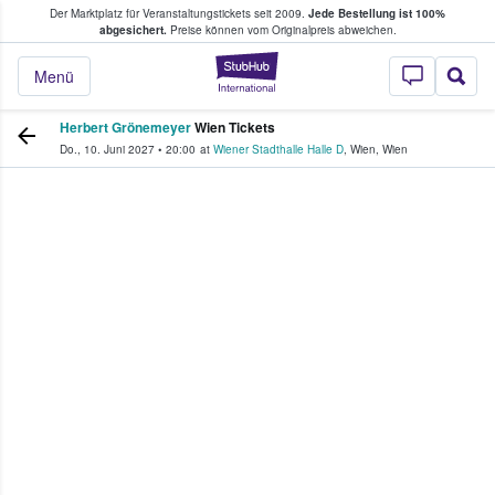
Der Marktplatz für Veranstaltungstickets seit 2009.
Jede Bestellung ist 100%
ans Tickets kaufen & verkaufen
abgesichert.
Preise können vom Originalpreis abweichen.
StubHub - Wo Fans
Menü
Herbert Grönemeyer
Wien Tickets
Do., 10. Juni 2027
•
20:00
at
Wiener Stadthalle Halle D
,
Wien
,
Wien