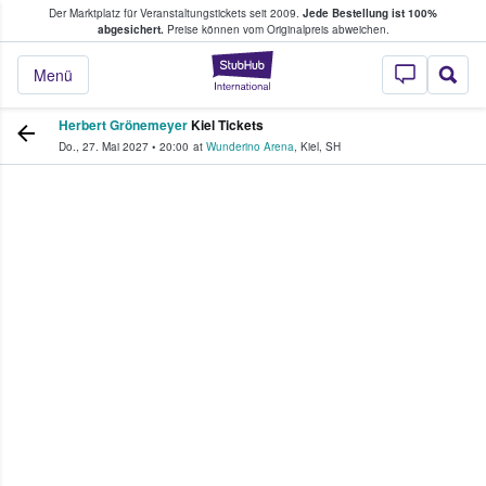
Der Marktplatz für Veranstaltungstickets seit 2009.
Jede Bestellung ist 100%
ans Tickets kaufen & verkaufen
abgesichert.
Preise können vom Originalpreis abweichen.
StubHub - Wo Fans
Menü
Herbert Grönemeyer
Kiel Tickets
Do., 27. Mai 2027
•
20:00
at
Wunderino Arena
,
Kiel
,
SH