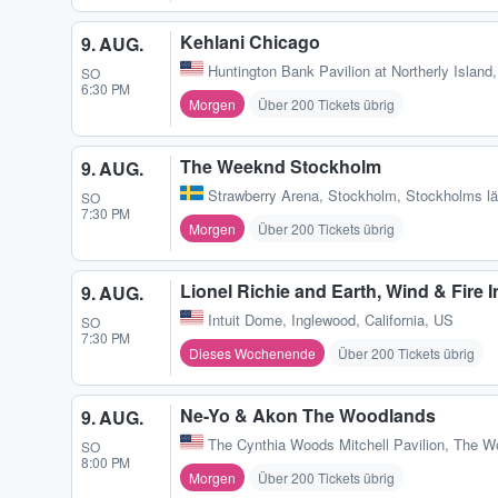
Kehlani Chicago
9. AUG.
Huntington Bank Pavilion at Northerly Island
SO
6:30 PM
Morgen
Über 200 Tickets übrig
The Weeknd Stockholm
9. AUG.
Strawberry Arena
,
Stockholm, Stockholms l
SO
7:30 PM
Morgen
Über 200 Tickets übrig
Lionel Richie and Earth, Wind & Fire
9. AUG.
Intuit Dome
,
Inglewood, California, US
SO
7:30 PM
Dieses Wochenende
Über 200 Tickets übrig
Ne-Yo & Akon The Woodlands
9. AUG.
The Cynthia Woods Mitchell Pavilion
,
The W
SO
8:00 PM
Morgen
Über 200 Tickets übrig