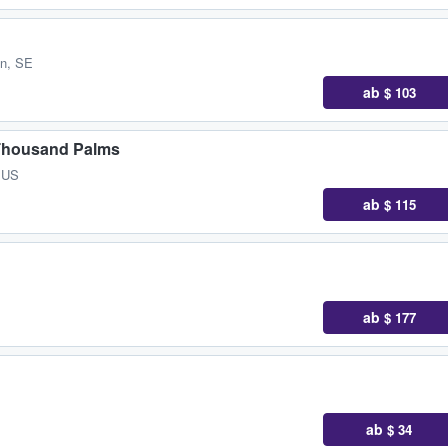
än, SE
ab
$ 103
e Thousand Palms
, US
ab
$ 115
ab
$ 177
ab
$ 34