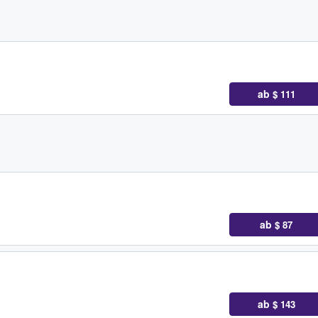
ab
$ 111
ab
$ 87
ab
$ 143