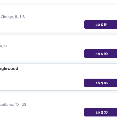
,
Chicago, IL, US
ab
$ 94
än, SE
ab
$ 90
 Inglewood
ab
$ 86
oodlands, TX, US
ab
$ 33