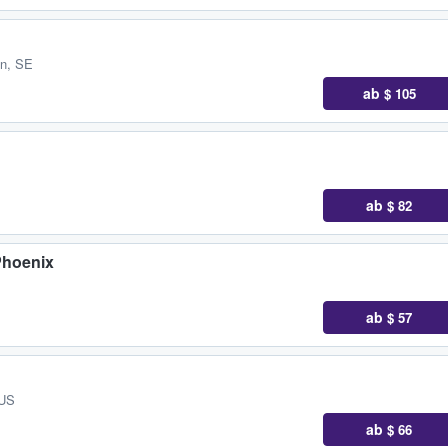
än, SE
ab
$ 105
ab
$ 82
Phoenix
ab
$ 57
 US
ab
$ 66