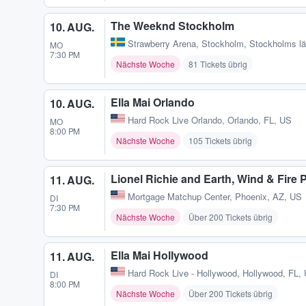
The Weeknd Stockholm
10. AUG.
Strawberry Arena
,
Stockholm, Stockholms l
MO
7:30 PM
Nächste Woche
81 Tickets übrig
Ella Mai Orlando
10. AUG.
Hard Rock Live Orlando
,
Orlando, FL, US
MO
8:00 PM
Nächste Woche
105 Tickets übrig
Lionel Richie and Earth, Wind & Fire 
11. AUG.
Mortgage Matchup Center
,
Phoenix, AZ, US
DI
7:30 PM
Nächste Woche
Über 200 Tickets übrig
Ella Mai Hollywood
11. AUG.
Hard Rock Live - Hollywood
,
Hollywood, FL,
DI
8:00 PM
Nächste Woche
Über 200 Tickets übrig