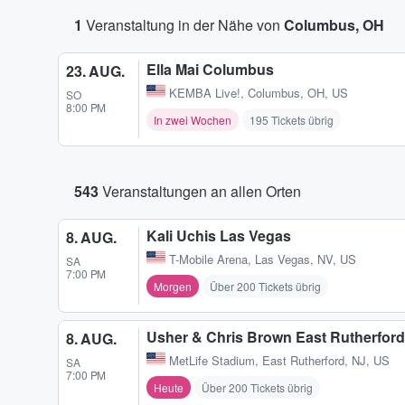
1
Veranstaltung in der Nähe von
Columbus, OH
Ella Mai Columbus
23. AUG.
KEMBA Live!
,
Columbus, OH, US
SO
8:00 PM
In zwei Wochen
195 Tickets übrig
543
Veranstaltungen an allen Orten
Kali Uchis Las Vegas
8. AUG.
T-Mobile Arena
,
Las Vegas, NV, US
SA
7:00 PM
Morgen
Über 200 Tickets übrig
Usher & Chris Brown East Rutherford
8. AUG.
MetLife Stadium
,
East Rutherford, NJ, US
SA
7:00 PM
Heute
Über 200 Tickets übrig