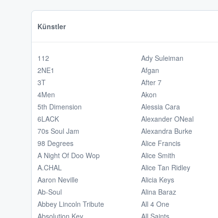
Künstler
112
Ady Suleiman
2NE1
Afgan
3T
After 7
4Men
Akon
5th Dimension
Alessia Cara
6LACK
Alexander ONeal
70s Soul Jam
Alexandra Burke
98 Degrees
Alice Francis
A Night Of Doo Wop
Alice Smith
A.CHAL
Alice Tan Ridley
Aaron Neville
Alicia Keys
Ab-Soul
Alina Baraz
Abbey Lincoln Tribute
All 4 One
Absolution Key
All Saints