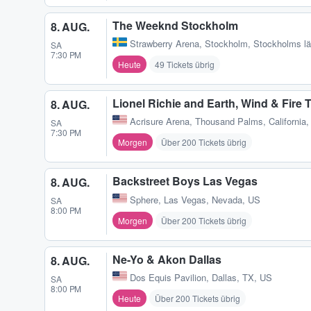
The Weeknd Stockholm
8. AUG.
Strawberry Arena
,
Stockholm, Stockholms l
SA
7:30 PM
Heute
49 Tickets übrig
Lionel Richie and Earth, Wind & Fir
8. AUG.
Acrisure Arena
,
Thousand Palms, California
SA
7:30 PM
Morgen
Über 200 Tickets übrig
Backstreet Boys Las Vegas
8. AUG.
Sphere
,
Las Vegas, Nevada, US
SA
8:00 PM
Morgen
Über 200 Tickets übrig
Ne-Yo & Akon Dallas
8. AUG.
Dos Equis Pavilion
,
Dallas, TX, US
SA
8:00 PM
Heute
Über 200 Tickets übrig