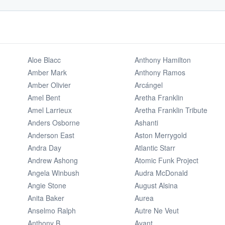
Aloe Blacc
Anthony Hamilton
Amber Mark
Anthony Ramos
Amber Olivier
Arcángel
Amel Bent
Aretha Franklin
Amel Larrieux
Aretha Franklin Tribute
Anders Osborne
Ashanti
Anderson East
Aston Merrygold
Andra Day
Atlantic Starr
Andrew Ashong
Atomic Funk Project
Angela Winbush
Audra McDonald
Angie Stone
August Alsina
Anita Baker
Aurea
Anselmo Ralph
Autre Ne Veut
Anthony B
Avant