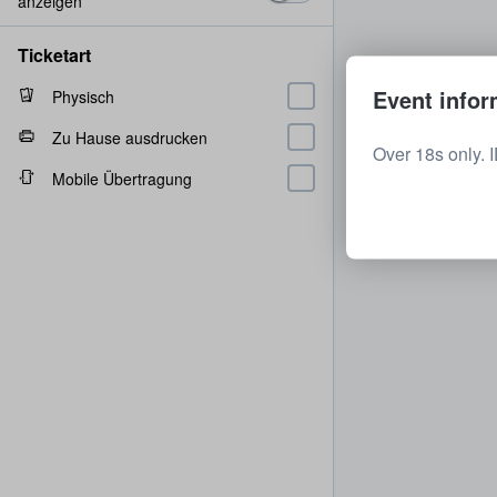
anzeigen
Ticketart
Event infor
Physisch
Zu Hause ausdrucken
Over 18s only. 
Mobile Übertragung