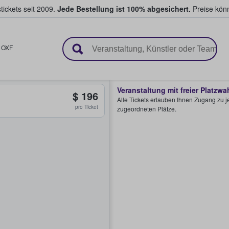
tickets seit 2009.
Jede Bestellung ist 100% abgesichert.
Preise könn
en & verkaufen
,
OXF
Veranstaltung mit freier Platzwa
$ 196
Alle Tickets erlauben Ihnen Zugang zu je
pro Ticket
zugeordneten Plätze.