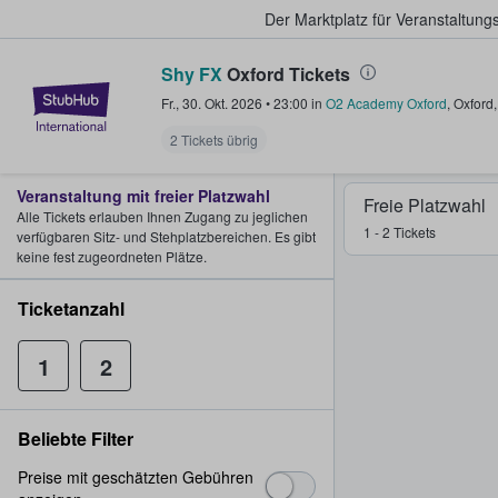
Der Marktplatz für Veranstaltungs
Shy FX
Oxford Tickets
StubHub - Wo Fans Tickets kauf
Fr., 30. Okt. 2026
•
23:00
in
O2 Academy Oxford
,
Oxford
2 Tickets übrig
Veranstaltung mit freier Platzwahl
Freie Platzwahl
Alle Tickets erlauben Ihnen Zugang zu jeglichen
1 - 2 Tickets
verfügbaren Sitz- und Stehplatzbereichen. Es gibt
keine fest zugeordneten Plätze.
Ticketanzahl
1
2
Beliebte Filter
Preise mit geschätzten Gebühren