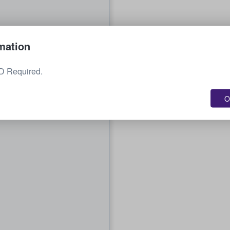
mation
ID Required.
O