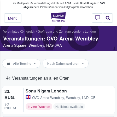
Der Marktplatz für Veranstaltungstickets seit 2009.
Jede Bestellung ist 100%
ans Tickets kaufen & verkaufen
abgesichert.
Preise können vom Originalpreis abweichen.
OVO
StubHub - Wo Fans
Menü
Vereinigtes Königreich
/
Großraum und Zentrum London
/
London
Veranstaltungen: OVO Arena Wembley
Arena Square, Wembley, HA9 0AA
Alle Termine
Nach Datum sortieren
41
Veranstaltungen an allen Orten
Sonu Nigam London
23.
AUG.
OVO Arena Wembley
,
Wembley, LND, GB
SO
In zwei Wochen
No tickets available
6:00 PM