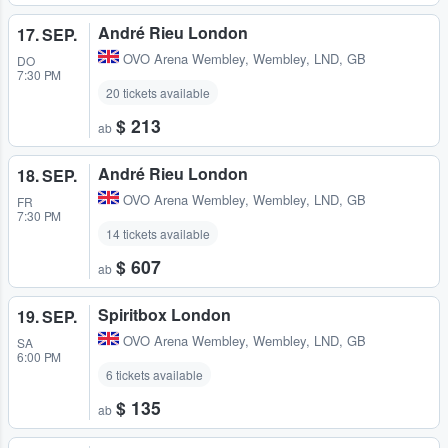
André Rieu London
17. SEP.
OVO Arena Wembley
,
Wembley, LND, GB
DO
7:30 PM
20 tickets available
$ 213
ab
André Rieu London
18. SEP.
OVO Arena Wembley
,
Wembley, LND, GB
FR
7:30 PM
14 tickets available
$ 607
ab
Spiritbox London
19. SEP.
OVO Arena Wembley
,
Wembley, LND, GB
SA
6:00 PM
6 tickets available
$ 135
ab