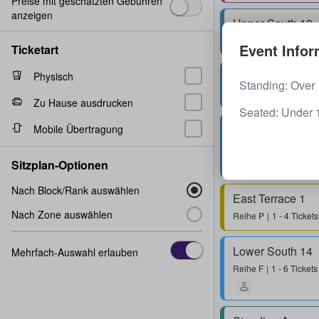
Preise mit geschätzten Gebühren
anzeigen
Upper South 13
Reihe
P
1 - 2 Tickets
Event Infor
Ticketart
Upper South 11
Physisch
Standing: Over 
Reihe
O
1 - 4 Tickets
Zu Hause ausdrucken
Seated: Under 
Upper South 13
Mobile Übertragung
Reihe
O
1 - 6 Tickets
Sitzplan-Optionen
Nach Block/Rank auswählen
East Terrace 1
Nach Zone auswählen
Reihe
P
1 - 4 Tickets
Lower South 14
Mehrfach-Auswahl erlauben
Reihe
F
1 - 6 Tickets