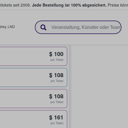
tickets seit 2009.
Jede Bestellung ist 100% abgesichert.
Preise könn
en & verkaufen
ley
,
LND
$ 100
pro Ticket
$ 108
pro Ticket
$ 108
pro Ticket
$ 161
pro Ticket