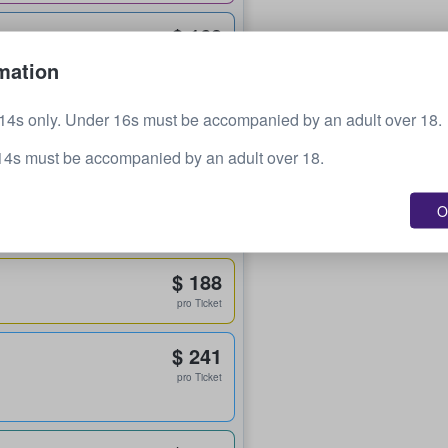
$ 168
pro Ticket
mation
$ 175
14s only. Under 16s must be accompanied by an adult over 18.
pro Ticket
14s must be accompanied by an adult over 18.
$ 186
pro Ticket
O
$ 188
pro Ticket
$ 241
pro Ticket