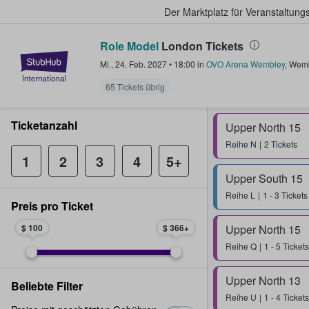
Der Marktplatz für Veranstaltungs
Role Model
London Tickets
StubHub - Wo Fans Tickets kauf
Mi., 24. Feb. 2027
•
18:00
in
OVO Arena Wembley
,
Wemb
65 Tickets übrig
Ticketanzahl
Upper North 15
Reihe
N
2 Tickets
1
2
3
4
5+
Upper South 15
Reihe
L
1 - 3 Tickets
Preis pro Ticket
$ 100
$ 366
Upper North 15
Reihe
Q
1 - 5 Tickets
Upper North 13
Beliebte Filter
Reihe
U
1 - 4 Tickets