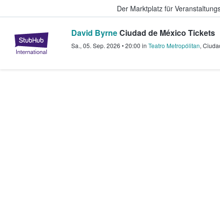
Der Marktplatz für Veranstaltungs
David Byrne
Ciudad de México Tickets
StubHub - Wo Fans Tickets kauf
Sa., 05. Sep. 2026
•
20:00
in
Teatro Metropólitan
,
Ciuda