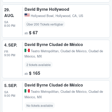
David Byrne Hollywood
29.
AUG.
Hollywood Bowl
,
Hollywood, CA, US
SA
Über 200 Tickets verfügbar
8:00 PM
$ 67
ab
David Byrne Ciudad de México
4. SEP.
Teatro Metropólitan
,
Ciudad de México, Ciudad de
FR
9:00 PM
México, MX
2 tickets available
$ 165
ab
David Byrne Ciudad de México
5. SEP.
Teatro Metropólitan
,
Ciudad de México, Ciudad de
SA
9:00 PM
México, MX
No tickets available