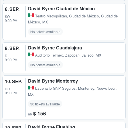
David Byrne Ciudad de México
6. SEP.
Teatro Metropólitan
,
Ciudad de México, Ciudad de
SO
9:00 PM
México, MX
No tickets available
David Byrne Guadalajara
8. SEP.
Auditorio Telmex
,
Zapopan, Jalisco, MX
DI
9:00 PM
No tickets available
David Byrne Monterrey
10. SEP.
Escenario GNP Seguros
,
Monterrey, Nuevo León,
DO
9:00 PM
MX
30 tickets available
$ 156
ab
David Byrne Flushing
19. SEP.