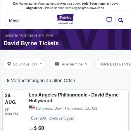
Der Marktplatz für Veranstaltungstickets seit 2009.
Jede Bestellung ist 100%
ans Tickets kaufen & verkaufen
DAVI
abgesichert.
Preise können vom Originalpreis abweichen.
StubHub - Wo Fans
Menü
Konzerte
/
Alternative and Indie
David Byrne Tickets
Columbus, OH
Alle Termine
Nach Datum sortie
8
Veranstaltungen an allen Orten
Los Angeles Philharmonic - David Byrne
28.
Hollywood
AUG.
Hollywood Bowl
,
Hollywood, CA, US
FR
8:00 PM
Über 200 Tickets verfügbar
$ 60
ab