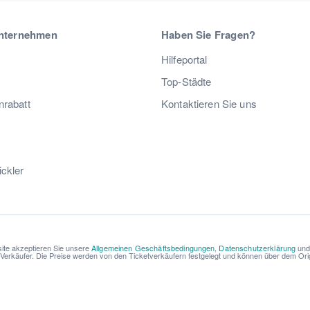
nternehmen
Haben Sie Fragen?
Hilfeportal
Top-Städte
nrabatt
Kontaktieren Sie uns
ickler
ite akzeptieren Sie unsere
Allgemeinen Geschäftsbedingungen
,
Datenschutzerklärung
un
r Verkäufer. Die Preise werden von den Ticketverkäufern festgelegt und können über dem Origi