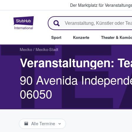
Der Marktplatz für Veranstaltungs
StubHub - Wo Fans Tickets kau
TE
Sport
Konzerte
Theater & Komöd
Mexiko
/
Mexiko-Stadt
Veranstaltungen: Te
90 Avenida Independe
06050
Alle Termine