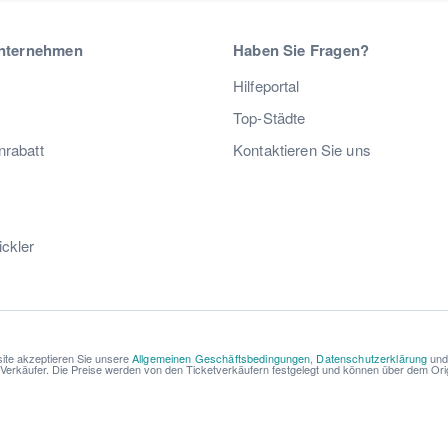
nternehmen
Haben Sie Fragen?
Hilfeportal
Top-Städte
nrabatt
Kontaktieren Sie uns
ickler
ite akzeptieren Sie unsere
Allgemeinen Geschäftsbedingungen
,
Datenschutzerklärung
un
r Verkäufer. Die Preise werden von den Ticketverkäufern festgelegt und können über dem Origi