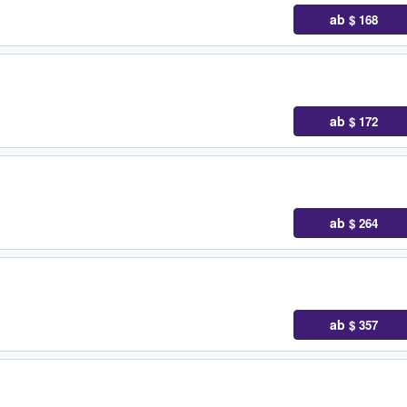
ab
$ 168
ab
$ 172
ab
$ 264
ab
$ 357