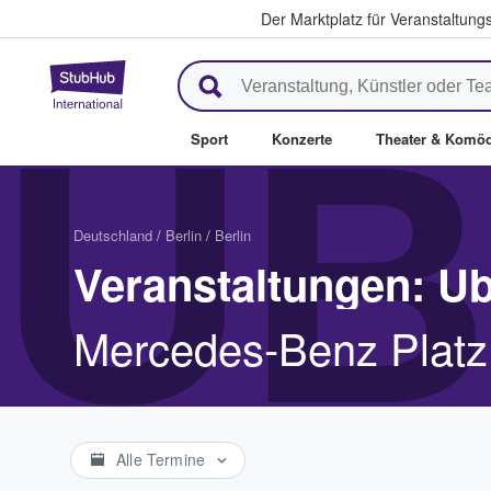
Der Marktplatz für Veranstaltungs
StubHub - Wo Fans Tickets kau
UB
Sport
Konzerte
Theater & Komöd
Deutschland
/
Berlin
/
Berlin
Veranstaltungen: U
Mercedes-Benz Platz 
Alle Termine