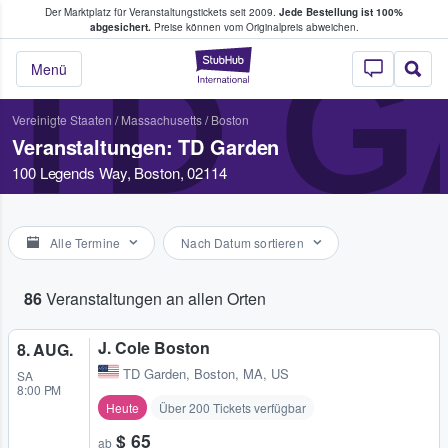
Der Marktplatz für Veranstaltungstickets seit 2009.
Jede Bestellung ist 100%
ans Tickets kaufen & verkaufen
abgesichert.
Preise können vom Originalpreis abweichen.
TD 
StubHub - Wo Fans
Menü
Vereinigte Staaten
/
Massachusetts
/
Boston
Veranstaltungen: TD Garden
100 Legends Way, Boston, 02114
Alle Termine
Nach Datum sortieren
86
Veranstaltungen an allen Orten
J. Cole Boston
8. AUG.
TD Garden
,
Boston, MA, US
SA
8:00 PM
Heute
Über 200 Tickets verfügbar
$ 65
ab