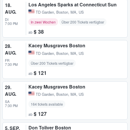
Los Angeles Sparks at Connecticut Sun
18.
AUG.
TD Garden
,
Boston, MA, US
DI
In zwei Wochen
Über 200 Tickets verfügbar
7:00 PM
$ 38
ab
Kacey Musgraves Boston
28.
AUG.
TD Garden
,
Boston, MA, US
FR
Über 200 Tickets verfügbar
7:30 PM
$ 121
ab
Kacey Musgraves Boston
29.
AUG.
TD Garden
,
Boston, MA, US
SA
164 tickets available
7:30 PM
$ 127
ab
Don Toliver Boston
5. SEP.