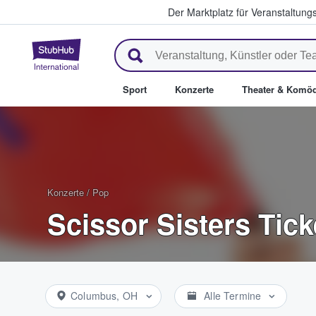
Der Marktplatz für Veranstaltungs
StubHub - Wo Fans Tickets kau
Sport
Konzerte
Theater & Komöd
Konzerte
/
Pop
Scissor Sisters Tick
Columbus, OH
Alle Termine