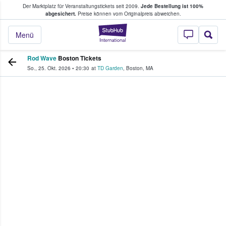
Der Marktplatz für Veranstaltungstickets seit 2009.
Jede Bestellung ist 100%
ans Tickets kaufen & verkaufen
abgesichert.
Preise können vom Originalpreis abweichen.
StubHub - Wo Fans
Menü
Rod Wave
Boston Tickets
So., 25. Okt. 2026
•
20:30
at
TD Garden
,
Boston
,
MA