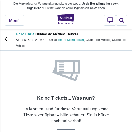
Der Marktplatz für Veranstaltungstickets seit 2009.
Jede Bestellung ist 100%
ans Tickets kaufen & verkaufen
abgesichert.
Preise können vom Originalpreis abweichen.
StubHub - Wo Fans
Menü
Rebel Cats
Ciudad de México Tickets
Sa., 26. Sep. 2026
•
19:00
at
Teatro Metropólitan
,
Ciudad de México
,
Ciudad de
México
Keine Tickets... Was nun?
Im Moment sind für diese Veranstaltung keine
Tickets verfügbar – bitte schauen Sie in Kürze
nochmal vorbei!