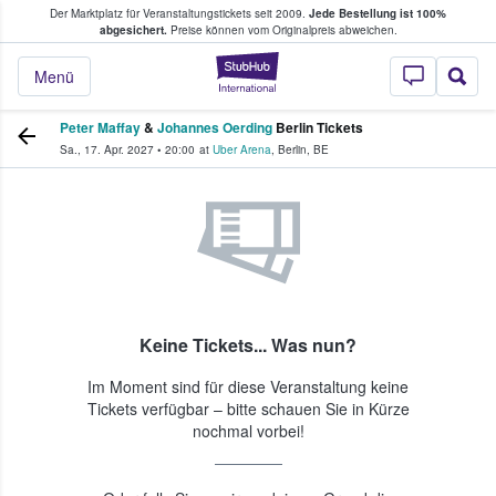
Der Marktplatz für Veranstaltungstickets seit 2009.
Jede Bestellung ist 100%
ans Tickets kaufen & verkaufen
abgesichert.
Preise können vom Originalpreis abweichen.
StubHub - Wo Fans
Menü
Peter Maffay
&
Johannes Oerding
Berlin Tickets
Sa., 17. Apr. 2027
•
20:00
at
Uber Arena
,
Berlin
,
BE
Keine Tickets... Was nun?
Im Moment sind für diese Veranstaltung keine
Tickets verfügbar – bitte schauen Sie in Kürze
nochmal vorbei!