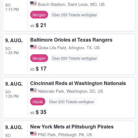
Busch Stadium
,
Saint Louis, MO, US
SO
1:15 PM
Morgen
Über 200 Tickets verfügbar
$ 21
ab
Baltimore Orioles at Texas Rangers
9. AUG.
Globe Life Field
,
Arlington, TX, US
SO
1:35 PM
Morgen
Über 200 Tickets verfügbar
$ 17
ab
Cincinnati Reds at Washington Nationals
9. AUG.
Nationals Park
,
Washington, DC, US
SO
1:35 PM
Heute
Über 200 Tickets verfügbar
$ 35
ab
New York Mets at Pittsburgh Pirates
9. AUG.
PNC Park
,
Pittsburgh, PA, US
SO