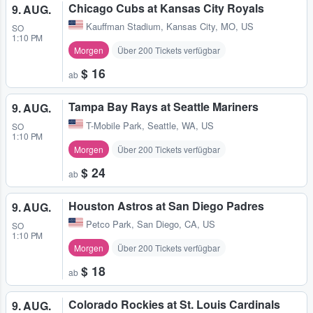
Chicago Cubs at Kansas City Royals
9. AUG.
Kauffman Stadium
,
Kansas City, MO, US
SO
1:10 PM
Morgen
Über 200 Tickets verfügbar
$ 16
ab
Tampa Bay Rays at Seattle Mariners
9. AUG.
T-Mobile Park
,
Seattle, WA, US
SO
1:10 PM
Morgen
Über 200 Tickets verfügbar
$ 24
ab
Houston Astros at San Diego Padres
9. AUG.
Petco Park
,
San Diego, CA, US
SO
1:10 PM
Morgen
Über 200 Tickets verfügbar
$ 18
ab
Colorado Rockies at St. Louis Cardinals
9. AUG.