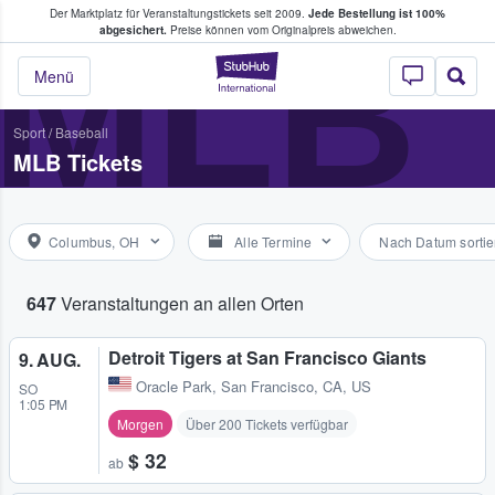
Der Marktplatz für Veranstaltungstickets seit 2009.
Jede Bestellung ist 100%
ans Tickets kaufen & verkaufen
MLB
abgesichert.
Preise können vom Originalpreis abweichen.
StubHub - Wo Fans
Menü
Sport
/
Baseball
MLB Tickets
Columbus, OH
Alle Termine
Nach Datum sortie
647
Veranstaltungen an allen Orten
Detroit Tigers at San Francisco Giants
9. AUG.
Oracle Park
,
San Francisco, CA, US
SO
1:05 PM
Morgen
Über 200 Tickets verfügbar
$ 32
ab