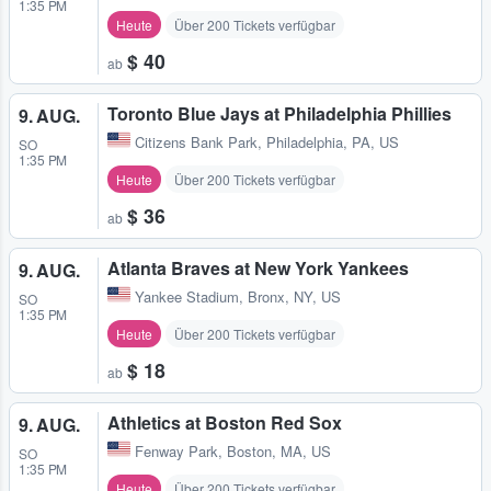
1:35 PM
Heute
Über 200 Tickets verfügbar
$ 40
ab
Toronto Blue Jays at Philadelphia Phillies
9. AUG.
Citizens Bank Park
,
Philadelphia, PA, US
SO
1:35 PM
Heute
Über 200 Tickets verfügbar
$ 36
ab
Atlanta Braves at New York Yankees
9. AUG.
Yankee Stadium
,
Bronx, NY, US
SO
1:35 PM
Heute
Über 200 Tickets verfügbar
$ 18
ab
Athletics at Boston Red Sox
9. AUG.
Fenway Park
,
Boston, MA, US
SO
1:35 PM
Heute
Über 200 Tickets verfügbar