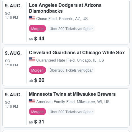
Los Angeles Dodgers at Arizona
9. AUG.
Diamondbacks
SO
1:10 PM
Chase Field
,
Phoenix, AZ, US
Morgen
Über 200 Tickets verfügbar
$ 44
ab
Cleveland Guardians at Chicago White Sox
9. AUG.
Guaranteed Rate Field
,
Chicago, IL, US
SO
1:10 PM
Morgen
Über 200 Tickets verfügbar
$ 20
ab
Minnesota Twins at Milwaukee Brewers
9. AUG.
American Family Field
,
Milwaukee, WI, US
SO
1:10 PM
Morgen
Über 200 Tickets verfügbar
$ 31
ab