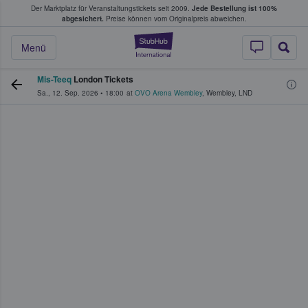
Der Marktplatz für Veranstaltungstickets seit 2009.
Jede Bestellung ist 100%
ans Tickets kaufen & verkaufen
abgesichert.
Preise können vom Originalpreis abweichen.
StubHub - Wo Fans
Menü
Mis-Teeq
London Tickets
Sa., 12. Sep. 2026
•
18:00
at
OVO Arena Wembley
,
Wembley
,
LND