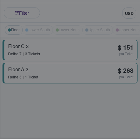
Filter
USD
Floor
Lower South
Lower North
Upper South
Upper North
Floor C 3
$ 151
Reihe
7
3 Tickets
pro Ticket
Floor A 2
$ 268
Reihe
5
1 Ticket
pro Ticket