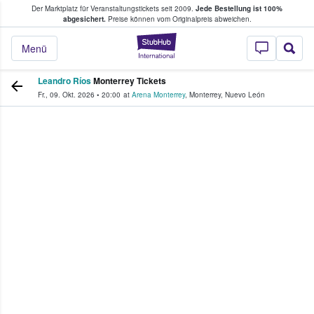
Der Marktplatz für Veranstaltungstickets seit 2009.
Jede Bestellung ist 100%
ans Tickets kaufen & verkaufen
abgesichert.
Preise können vom Originalpreis abweichen.
StubHub - Wo Fans
Menü
Leandro Ríos
Monterrey Tickets
Fr., 09. Okt. 2026
•
20:00
at
Arena Monterrey
,
Monterrey
,
Nuevo León