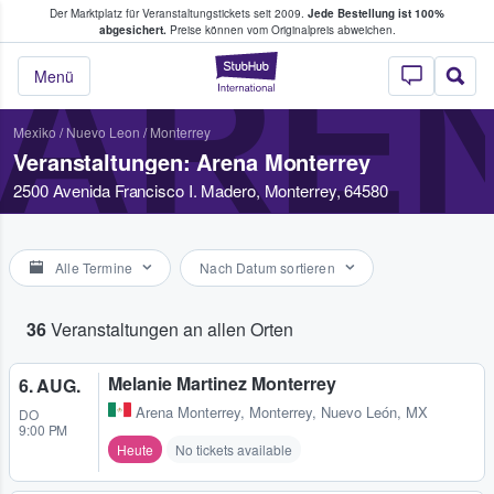
Der Marktplatz für Veranstaltungstickets seit 2009.
Jede Bestellung ist 100%
ans Tickets kaufen & verkaufen
abgesichert.
Preise können vom Originalpreis abweichen.
ARE
StubHub - Wo Fans
Menü
Mexiko
/
Nuevo Leon
/
Monterrey
Veranstaltungen: Arena Monterrey
2500 Avenida Francisco I. Madero, Monterrey, 64580
Alle Termine
Nach Datum sortieren
36
Veranstaltungen an allen Orten
Melanie Martinez Monterrey
6. AUG.
Arena Monterrey
,
Monterrey, Nuevo León, MX
DO
9:00 PM
Heute
No tickets available