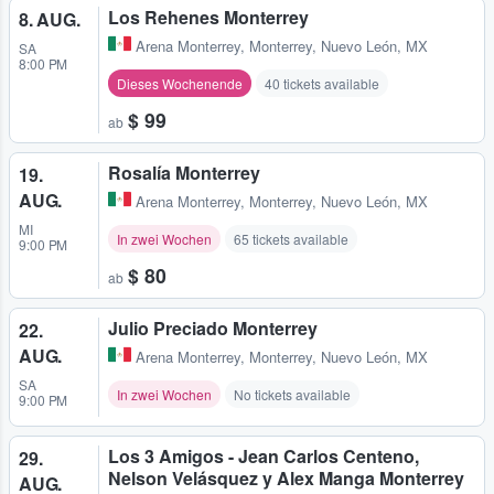
Los Rehenes Monterrey
8. AUG.
Arena Monterrey
,
Monterrey, Nuevo León, MX
SA
8:00 PM
Dieses Wochenende
40 tickets available
$ 99
ab
Rosalía Monterrey
19.
AUG.
Arena Monterrey
,
Monterrey, Nuevo León, MX
MI
In zwei Wochen
65 tickets available
9:00 PM
$ 80
ab
Julio Preciado Monterrey
22.
AUG.
Arena Monterrey
,
Monterrey, Nuevo León, MX
SA
In zwei Wochen
No tickets available
9:00 PM
Los 3 Amigos - Jean Carlos Centeno,
29.
Nelson Velásquez y Alex Manga Monterrey
AUG.