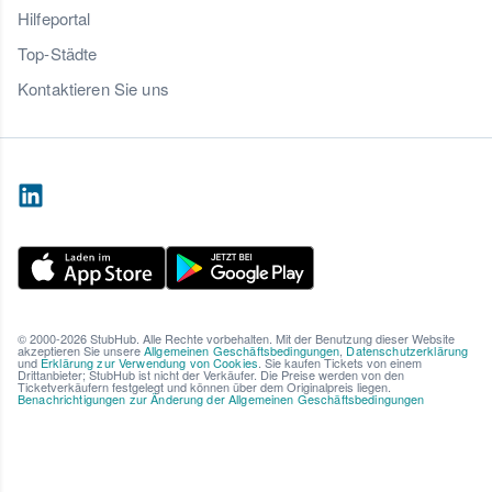
Hilfeportal
Top-Städte
Kontaktieren Sie uns
© 2000-2026 StubHub. Alle Rechte vorbehalten. Mit der Benutzung dieser Website
akzeptieren Sie unsere
Allgemeinen Geschäftsbedingungen
,
Datenschutzerklärung
und
Erklärung zur Verwendung von Cookies
. Sie kaufen Tickets von einem
Drittanbieter; StubHub ist nicht der Verkäufer. Die Preise werden von den
Ticketverkäufern festgelegt und können über dem Originalpreis liegen.
Benachrichtigungen zur Änderung der Allgemeinen Geschäftsbedingungen