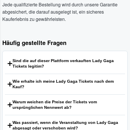
Jede qualifizierte Bestellung wird durch unsere Garantie
abgesichert, die darauf ausgelegt ist, ein sicheres
Kauferlebnis zu gewährleisten.
Häufig gestellte Fragen
Sind die auf dieser Plattform verkauften Lady Gaga
Tickets legitim?
Wir bieten eine sichere Umgebung für den Kauf und
Wie erhalte ich meine Lady Gaga Tickets nach dem
Verkauf von Tickets. Jede qualifizierte Bestellung auf
Kauf?
unserer Plattform ist durch unsere Garantie abgedeckt, die
darauf abzielt, sicherzustellen, dass die Tickets gültig für
Die Liefermethoden können variieren und werden in der
den Eintritt sind. Für vollständige Details und Bedingungen
Warum weichen die Preise der Tickets vom
jeweiligen Ticketbeschreibung angegeben. Die gängigsten
lesen Sie bitte unsere Allgemeinen
ursprünglichen Nennwert ab?
Methoden sind elektronische Zustellung oder mobile
Geschäftsbedingungen.
Tickets, die einen bequemen und schnellen Zugriff auf Ihre
Unsere Plattform ist ein Marktplatz, auf dem Verkäufer ihre
Eintrittskarten ermöglichen. Überprüfen Sie die Details des
Was passiert, wenn die Veranstaltung von Lady Gaga
Preise selbst festlegen. Diese Preise können je nach
Angebots, um zu sehen, welche Methode für Ihre Tickets
abgesagt oder verschoben wird?