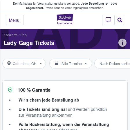
Der Marktplatz für Veranstaltungstickets seit 2009.
Jede Bestellung ist 100%
ans Tickets kaufen & verkaufen
LAD
abgesichert.
Preise können vom Originalpreis abweichen.
StubHub - Wo Fans
Menü
Konzerte
/
Pop
Lady Gaga Tickets
Columbus, OH
Alle Termine
Nach Datum sortie
100 % Garantie
Wir sichern jede Bestellung ab
Die Tickets sind original
und werden pünktlich
zur Veranstaltung ankommen
Volle Rückerstattung, wenn die Veranstaltung