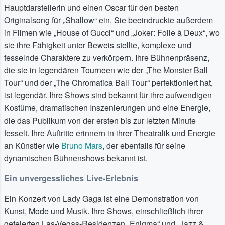
Hauptdarstellerin und einen Oscar für den besten
Originalsong für „Shallow“ ein. Sie beeindruckte außerdem
in Filmen wie „House of Gucci“ und „Joker: Folie à Deux“, wo
sie ihre Fähigkeit unter Beweis stellte, komplexe und
fesselnde Charaktere zu verkörpern. Ihre Bühnenpräsenz,
die sie in legendären Tourneen wie der „The Monster Ball
Tour“ und der „The Chromatica Ball Tour“ perfektioniert hat,
ist legendär. Ihre Shows sind bekannt für ihre aufwendigen
Kostüme, dramatischen Inszenierungen und eine Energie,
die das Publikum von der ersten bis zur letzten Minute
fesselt. Ihre Auftritte erinnern in ihrer Theatralik und Energie
an Künstler wie
Bruno Mars
, der ebenfalls für seine
dynamischen Bühnenshows bekannt ist.
Ein unvergessliches Live-Erlebnis
Ein Konzert von Lady Gaga ist eine Demonstration von
Kunst, Mode und Musik. Ihre Shows, einschließlich ihrer
gefeierten Las-Vegas-Residenzen „Enigma“ und „Jazz &