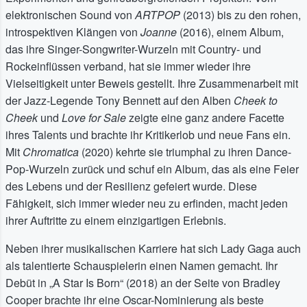
elektronischen Sound von
ARTPOP
(2013) bis zu den rohen,
introspektiven Klängen von
Joanne
(2016), einem Album,
das ihre Singer-Songwriter-Wurzeln mit Country- und
Rockeinflüssen verband, hat sie immer wieder ihre
Vielseitigkeit unter Beweis gestellt. Ihre Zusammenarbeit mit
der Jazz-Legende Tony Bennett auf den Alben
Cheek to
Cheek
und
Love for Sale
zeigte eine ganz andere Facette
ihres Talents und brachte ihr Kritikerlob und neue Fans ein.
Mit
Chromatica
(2020) kehrte sie triumphal zu ihren Dance-
Pop-Wurzeln zurück und schuf ein Album, das als eine Feier
des Lebens und der Resilienz gefeiert wurde. Diese
Fähigkeit, sich immer wieder neu zu erfinden, macht jeden
ihrer Auftritte zu einem einzigartigen Erlebnis.
Neben ihrer musikalischen Karriere hat sich Lady Gaga auch
als talentierte Schauspielerin einen Namen gemacht. Ihr
Debüt in „A Star Is Born“ (2018) an der Seite von Bradley
Cooper brachte ihr eine Oscar-Nominierung als beste