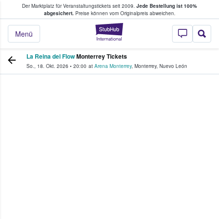
Der Marktplatz für Veranstaltungstickets seit 2009.
Jede Bestellung ist 100%
ans Tickets kaufen & verkaufen
abgesichert.
Preise können vom Originalpreis abweichen.
StubHub - Wo Fans
Menü
La Reina del Flow
Monterrey Tickets
So., 18. Okt. 2026
•
20:00
at
Arena Monterrey
,
Monterrey
,
Nuevo León