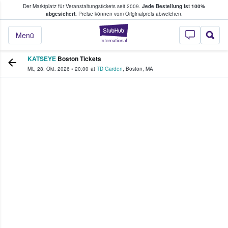
Der Marktplatz für Veranstaltungstickets seit 2009.
Jede Bestellung ist 100%
ans Tickets kaufen & verkaufen
abgesichert.
Preise können vom Originalpreis abweichen.
StubHub - Wo Fans
Menü
KATSEYE
Boston Tickets
Mi., 28. Okt. 2026
•
20:00
at
TD Garden
,
Boston
,
MA