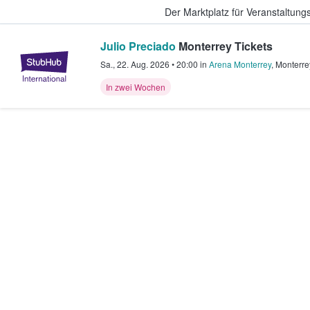
Der Marktplatz für Veranstaltungs
Julio Preciado
Monterrey Tickets
StubHub - Wo Fans Tickets kauf
Sa., 22. Aug. 2026
•
20:00
in
Arena Monterrey
,
Monterre
In zwei Wochen