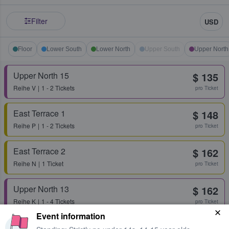
Filter
USD
Floor
Lower South
Lower North
Upper South
Upper North
Upper North 15
$ 135
Reihe
V
1 - 2 Tickets
pro Ticket
East Terrace 1
$ 148
Reihe
P
1 - 2 Tickets
pro Ticket
East Terrace 2
$ 162
Reihe
N
1 Ticket
pro Ticket
Upper North 13
$ 162
Reihe
K
1 - 4 Tickets
pro Ticket
Event information
Upper North 13
$ 162