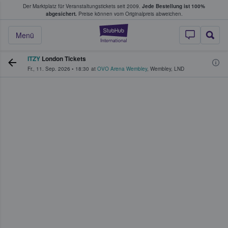
Der Marktplatz für Veranstaltungstickets seit 2009.
Jede Bestellung ist 100%
ans Tickets kaufen & verkaufen
abgesichert.
Preise können vom Originalpreis abweichen.
StubHub - Wo Fans
Menü
ITZY
London Tickets
Fr., 11. Sep. 2026
•
18:30
at
OVO Arena Wembley
,
Wembley
,
LND