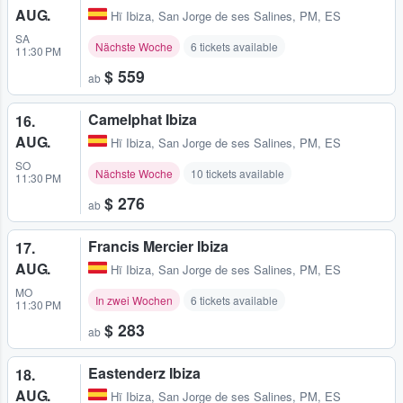
AUG.
Hï Ibiza
,
San Jorge de ses Salines, PM, ES
SA
Nächste Woche
6 tickets available
11:30 PM
$ 559
ab
Camelphat Ibiza
16.
AUG.
Hï Ibiza
,
San Jorge de ses Salines, PM, ES
SO
Nächste Woche
10 tickets available
11:30 PM
$ 276
ab
Francis Mercier Ibiza
17.
AUG.
Hï Ibiza
,
San Jorge de ses Salines, PM, ES
MO
In zwei Wochen
6 tickets available
11:30 PM
$ 283
ab
Eastenderz Ibiza
18.
AUG.
Hï Ibiza
,
San Jorge de ses Salines, PM, ES