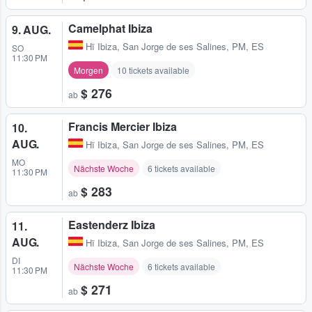
Camelphat Ibiza
9. AUG.
Hï Ibiza
,
San Jorge de ses Salines, PM, ES
SO
11:30 PM
Morgen
10 tickets available
$ 276
ab
Francis Mercier Ibiza
10.
AUG.
Hï Ibiza
,
San Jorge de ses Salines, PM, ES
MO
Nächste Woche
6 tickets available
11:30 PM
$ 283
ab
Eastenderz Ibiza
11.
AUG.
Hï Ibiza
,
San Jorge de ses Salines, PM, ES
DI
Nächste Woche
6 tickets available
11:30 PM
$ 271
ab