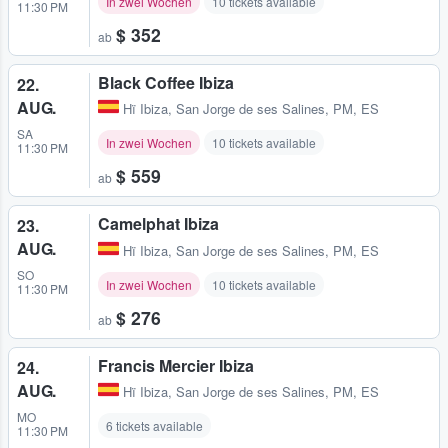
In zwei Wochen
10 tickets available
11:30 PM
$ 352
ab
Black Coffee Ibiza
22.
AUG.
Hï Ibiza
,
San Jorge de ses Salines, PM, ES
SA
In zwei Wochen
10 tickets available
11:30 PM
$ 559
ab
Camelphat Ibiza
23.
AUG.
Hï Ibiza
,
San Jorge de ses Salines, PM, ES
SO
In zwei Wochen
10 tickets available
11:30 PM
$ 276
ab
Francis Mercier Ibiza
24.
AUG.
Hï Ibiza
,
San Jorge de ses Salines, PM, ES
MO
6 tickets available
11:30 PM