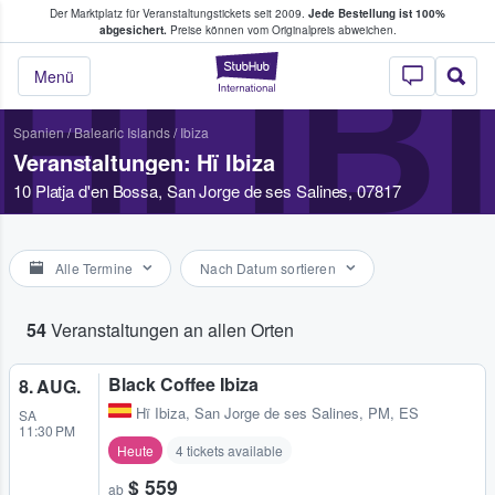
Der Marktplatz für Veranstaltungstickets seit 2009.
Jede Bestellung ist 100%
ans Tickets kaufen & verkaufen
abgesichert.
Preise können vom Originalpreis abweichen.
HÏ IB
StubHub - Wo Fans
Menü
Spanien
/
Balearic Islands
/
Ibiza
Veranstaltungen: Hï Ibiza
10 Platja d'en Bossa, San Jorge de ses Salines, 07817
Alle Termine
Nach Datum sortieren
54
Veranstaltungen an allen Orten
Black Coffee Ibiza
8. AUG.
Hï Ibiza
,
San Jorge de ses Salines, PM, ES
SA
11:30 PM
Heute
4 tickets available
$ 559
ab