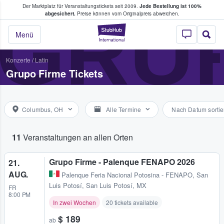
Der Marktplatz für Veranstaltungstickets seit 2009.
Jede Bestellung ist 100%
ans Tickets kaufen & verkaufen
GRU
abgesichert.
Preise können vom Originalpreis abweichen.
StubHub - Wo Fans
Menü
Konzerte
/
Latin
Grupo Firme Tickets
Columbus, OH
Alle Termine
Nach Datum sortie
11
Veranstaltungen an allen Orten
Grupo Firme - Palenque FENAPO 2026
21.
AUG.
Palenque Feria Nacional Potosina - FENAPO
,
San
Luis Potosí, San Luis Potosí, MX
FR
8:00 PM
In zwei Wochen
20 tickets available
$ 189
ab