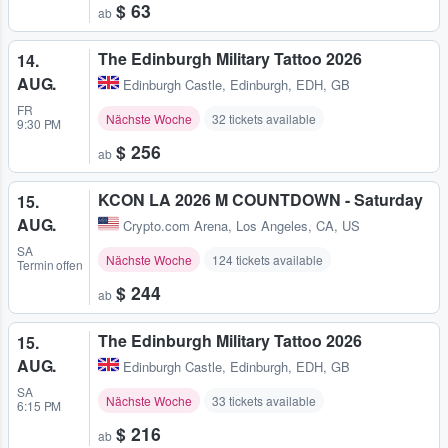
$ 63
ab
The Edinburgh Military Tattoo 2026
14.
AUG.
Edinburgh Castle
,
Edinburgh, EDH, GB
FR
Nächste Woche
32 tickets available
9:30 PM
$ 256
ab
KCON LA 2026 M COUNTDOWN - Saturday
15.
AUG.
Crypto.com Arena
,
Los Angeles, CA, US
SA
Nächste Woche
124 tickets available
Termin offen
$ 244
ab
The Edinburgh Military Tattoo 2026
15.
AUG.
Edinburgh Castle
,
Edinburgh, EDH, GB
SA
Nächste Woche
33 tickets available
6:15 PM
$ 216
ab