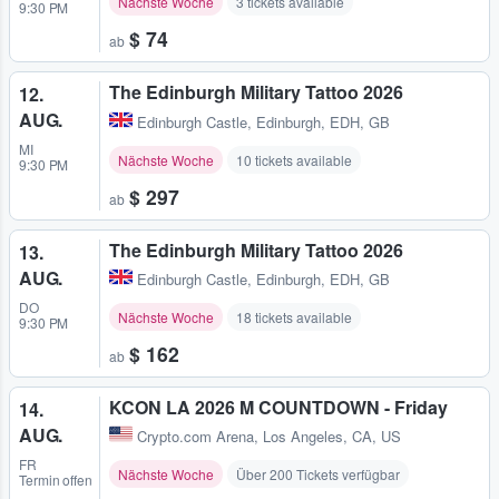
Nächste Woche
3 tickets available
9:30 PM
$ 74
ab
The Edinburgh Military Tattoo 2026
12.
AUG.
Edinburgh Castle
,
Edinburgh, EDH, GB
MI
Nächste Woche
10 tickets available
9:30 PM
$ 297
ab
The Edinburgh Military Tattoo 2026
13.
AUG.
Edinburgh Castle
,
Edinburgh, EDH, GB
DO
Nächste Woche
18 tickets available
9:30 PM
$ 162
ab
KCON LA 2026 M COUNTDOWN - Friday
14.
AUG.
Crypto.com Arena
,
Los Angeles, CA, US
FR
Nächste Woche
Über 200 Tickets verfügbar
Termin offen