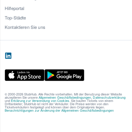
Hilfeportal
Top-Städte
Kontaktieren Sie uns
© 2000-2026 StubHub. Alle Rechte vorbehalten. Mit der Benutzung dieser Website
akzeptieren Sie unsere
Allgemeinen Geschäftsbedingungen
,
Datenschutzerklärung
und
Erklärung zur Verwendung von Cookies
. Sie kaufen Tickets von einem
Drittanbieter; StubHub ist nicht der Verkäufer. Die Preise werden von den
Ticketverkäufern festgelegt und können über dem Originalpreis liegen.
Benachrichtigungen zur Änderung der Allgemeinen Geschäftsbedingungen