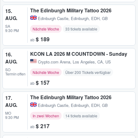
The Edinburgh Military Tattoo 2026
15.
AUG.
Edinburgh Castle
,
Edinburgh, EDH, GB
SA
Nächste Woche
33 tickets available
9:30 PM
$ 189
ab
KCON LA 2026 M COUNTDOWN - Sunday
16.
AUG.
Crypto.com Arena
,
Los Angeles, CA, US
SO
Nächste Woche
Über 200 Tickets verfügbar
Termin offen
$ 157
ab
The Edinburgh Military Tattoo 2026
17.
AUG.
Edinburgh Castle
,
Edinburgh, EDH, GB
MO
In zwei Wochen
14 tickets available
9:30 PM
$ 217
ab