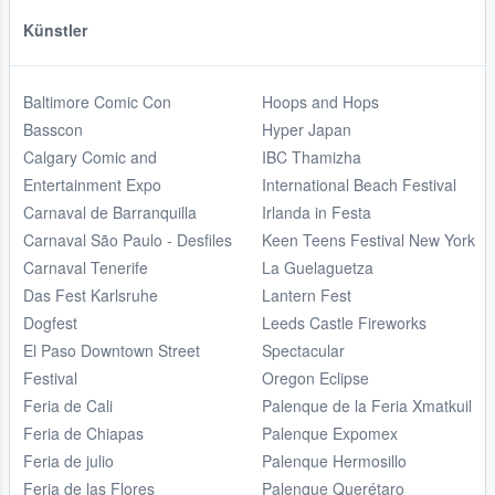
Künstler
Baltimore Comic Con
Hoops and Hops
Basscon
Hyper Japan
Calgary Comic and
IBC Thamizha
Entertainment Expo
International Beach Festival
Carnaval de Barranquilla
Irlanda in Festa
Carnaval São Paulo - Desfiles
Keen Teens Festival New York
Carnaval Tenerife
La Guelaguetza
Das Fest Karlsruhe
Lantern Fest
Dogfest
Leeds Castle Fireworks
El Paso Downtown Street
Spectacular
Festival
Oregon Eclipse
Feria de Cali
Palenque de la Feria Xmatkuil
Feria de Chiapas
Palenque Expomex
Feria de julio
Palenque Hermosillo
Feria de las Flores
Palenque Querétaro