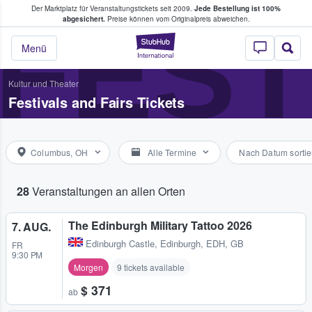
Der Marktplatz für Veranstaltungstickets seit 2009.
Jede Bestellung ist 100%
ans Tickets kaufen & verkaufen
FEST
abgesichert.
Preise können vom Originalpreis abweichen.
StubHub - Wo Fans
Menü
Kultur und Theater
Festivals and Fairs Tickets
Columbus, OH
Alle Termine
Nach Datum sortie
28
Veranstaltungen an allen Orten
The Edinburgh Military Tattoo 2026
7. AUG.
Edinburgh Castle
,
Edinburgh, EDH, GB
FR
9:30 PM
Morgen
9 tickets available
$ 371
ab