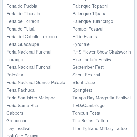
Feria de Puebla
Palenque Tepabril
Feria de Tlaxcala
Palenque Tijuana
Feria de Torreón
Palenque Tulancingo
Feria de Tuluá
Pompei Festival
Feria del Caballo Texcoco
Pride Events
Feria Guadalupe
Pyronale
Feria Nacional Funchal
RHS Flower Show Chatsworth
Durango
Rise Lantern Festival
Feria Nacional Funchal
September Fest
Potosina
Shout Festival
Feria Nacional Gomez Palacio
Silent Disco
Feria Pachuca
Springfest
Feria San Isidro Metepec
Tampa Bay Margarita Festival
Feria Santa Rita
TEDxCambridge
Gabbers
Tenipuri Festa
Gamescom
The Belfast Tattoo
Hay Festival
The Highland Military Tattoo
Holi One Festival