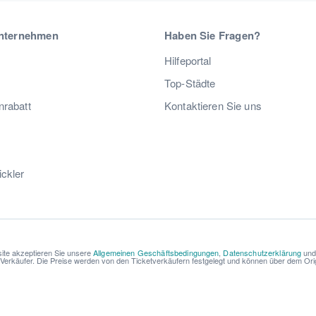
nternehmen
Haben Sie Fragen?
Hilfeportal
Top-Städte
nrabatt
Kontaktieren Sie uns
ickler
ite akzeptieren Sie unsere
Allgemeinen Geschäftsbedingungen
,
Datenschutzerklärung
un
r Verkäufer. Die Preise werden von den Ticketverkäufern festgelegt und können über dem Origi