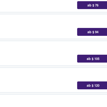
ab
$ 76
ab
$ 94
ab
$ 105
ab
$ 120