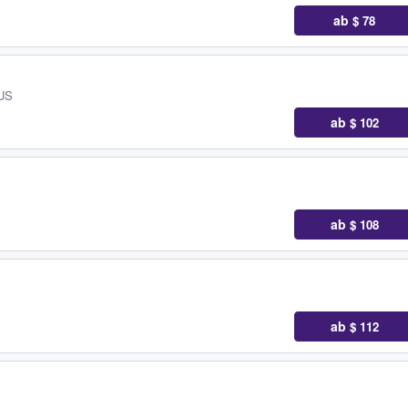
ab
$ 78
 US
ab
$ 102
ab
$ 108
ab
$ 112