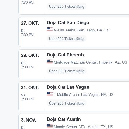
7:30 PM
Über 200 Tickets übrig
Doja Cat San Diego
27. OKT.
Viejas Arena
,
San Diego, CA, US
DI
7:30 PM
Über 200 Tickets übrig
Doja Cat Phoenix
29. OKT.
Mortgage Matchup Center
,
Phoenix, AZ, US
DO
7:30 PM
Über 200 Tickets übrig
Doja Cat Las Vegas
31. OKT.
T-Mobile Arena
,
Las Vegas, NV, US
SA
7:30 PM
Über 200 Tickets übrig
Doja Cat Austin
3. NOV.
Moody Center ATX
,
Austin, TX, US
DI