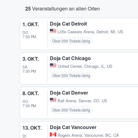
25
Veranstaltungen an allen Orten
Doja Cat Detroit
1. OKT.
Little Caesars Arena
,
Detroit, MI, US
DO
7:30 PM
Über 200 Tickets übrig
Doja Cat Chicago
3. OKT.
United Center
,
Chicago, IL, US
SA
7:30 PM
Über 200 Tickets übrig
Doja Cat Denver
8. OKT.
Ball Arena
,
Denver, CO, US
DO
7:30 PM
Über 200 Tickets übrig
Doja Cat Vancouver
13. OKT.
Rogers Arena
,
Vancouver, BC, CA
DI