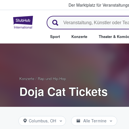
Der Marktplatz für Veranstaltungs
StubHub - Wo Fans Tickets kau
Sport
Konzerte
Theater & Komöd
Konzerte
/
Rap und Hip-Hop
Doja Cat Tickets
Columbus, OH
Alle Termine