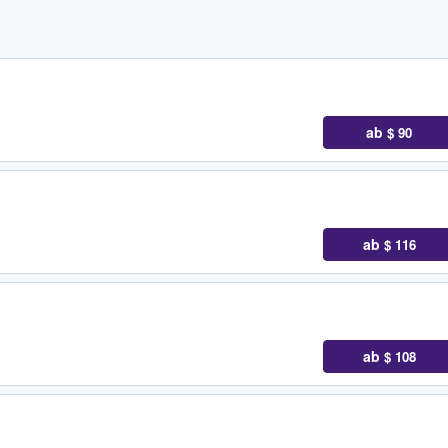
ab
$ 90
ab
$ 116
ab
$ 108