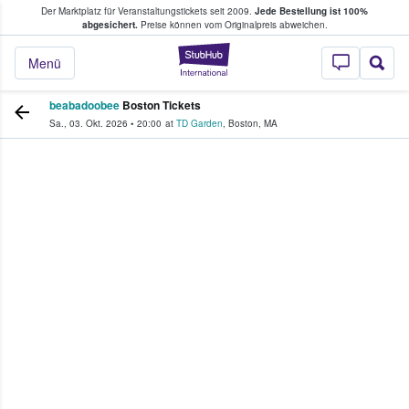
Der Marktplatz für Veranstaltungstickets seit 2009.
Jede Bestellung ist 100%
ans Tickets kaufen & verkaufen
abgesichert.
Preise können vom Originalpreis abweichen.
StubHub - Wo Fans
Menü
beabadoobee
Boston Tickets
Sa., 03. Okt. 2026
•
20:00
at
TD Garden
,
Boston
,
MA