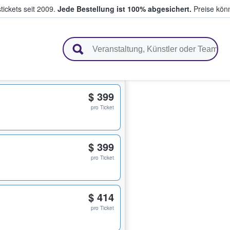
tickets seit 2009.
Jede Bestellung ist 100% abgesichert.
Preise könn
en & verkaufen
$ 399
pro Ticket
$ 399
pro Ticket
$ 414
pro Ticket