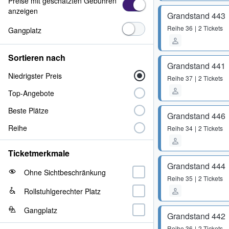
Preise mit geschätzten Gebühren
anzeigen
Grandstand 443
Reihe
36
2 Tickets
Gangplatz
Sortieren nach
Grandstand 441
Niedrigster Preis
Reihe
37
2 Tickets
Top-Angebote
Beste Plätze
Grandstand 446
Reihe
Reihe
34
2 Tickets
Ticketmerkmale
Grandstand 444
Ohne Sichtbeschränkung
Reihe
35
2 Tickets
Rollstuhlgerechter Platz
Gangplatz
Grandstand 442
Reihe
36
2 Tickets