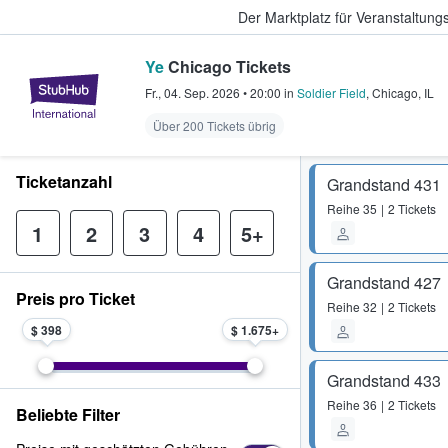
Der Marktplatz für Veranstaltungs
Ye
Chicago Tickets
StubHub - Wo Fans Tickets kauf
Fr., 04. Sep. 2026
•
20:00
in
Soldier Field
,
Chicago
,
IL
Über 200 Tickets übrig
Ticketanzahl
Grandstand 431
Reihe
35
2 Tickets
1
2
3
4
5+
Grandstand 427
Preis pro Ticket
Reihe
32
2 Tickets
$ 398
$ 1.675
Grandstand 433
Reihe
36
2 Tickets
Beliebte Filter