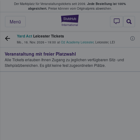
Der Marktplatz für Veranstaltungstickets seit 2009.
Jede Bestellung ist 100%
ans Tickets kaufen & verkaufen
abgesichert.
Preise können vom Originalpreis abweichen.
StubHub - Wo Fans
Menü
Yard Act
Leicester Tickets
Mo., 16. Nov. 2026
•
19:00
at
O2 Academy Leicester
,
Leicester
,
LEI
Veranstaltung mit freier Platzwahl
Alle Tickets erlauben Ihnen Zugang zu jeglichen verfügbaren Sitz- und
Stehplatzbereichen. Es gibt keine fest zugeordneten Plätze.