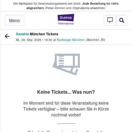
Der Marktplatz für Veranstaltungstickets seit 2009.
Jede Bestellung ist 100%
ans Tickets kaufen & verkaufen
abgesichert.
Preise können vom Originalpreis abweichen.
StubHub - Wo Fans
Menü
Xandria
München Tickets
Mi., 30. Sep. 2026
•
19:30
at
Backstage München
,
München
,
BV
Keine Tickets... Was nun?
Im Moment sind für diese Veranstaltung keine
Tickets verfügbar – bitte schauen Sie in Kürze
nochmal vorbei!