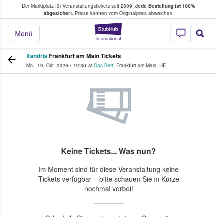
Der Marktplatz für Veranstaltungstickets seit 2009.
Jede Bestellung ist 100%
ans Tickets kaufen & verkaufen
abgesichert.
Preise können vom Originalpreis abweichen.
StubHub - Wo Fans
Menü
Xandria
Frankfurt am Main Tickets
Mo., 19. Okt. 2026
•
19:30
at
Das Bett
,
Frankfurt am Main
,
HE
Keine Tickets... Was nun?
Im Moment sind für diese Veranstaltung keine
Tickets verfügbar – bitte schauen Sie in Kürze
nochmal vorbei!