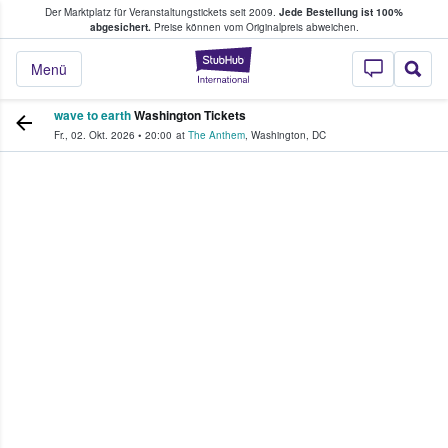
Der Marktplatz für Veranstaltungstickets seit 2009.
Jede Bestellung ist 100%
ans Tickets kaufen & verkaufen
abgesichert.
Preise können vom Originalpreis abweichen.
StubHub - Wo Fans
Menü
wave to earth
Washington Tickets
Fr., 02. Okt. 2026
•
20:00
at
The Anthem
,
Washington
,
DC