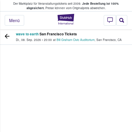
Der Marktplatz für Veranstaltungstickets seit 2009.
Jede Bestellung ist 100%
ans Tickets kaufen & verkaufen
abgesichert.
Preise können vom Originalpreis abweichen.
StubHub - Wo Fans
Menü
wave to earth
San Francisco Tickets
Di., 08. Sep. 2026
•
20:00
at
Bill Graham Civic Auditorium
,
San Francisco
,
CA