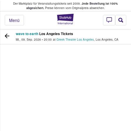
Der Marktplatz für Veranstaltungstickets seit 2009.
Jede Bestellung ist 100%
ans Tickets kaufen & verkaufen
abgesichert.
Preise können vom Originalpreis abweichen.
StubHub - Wo Fans
Menü
wave to earth
Los Angeles Tickets
Mi., 09. Sep. 2026
•
20:00
at
Greek Theatre Los Angeles
,
Los Angeles
,
CA