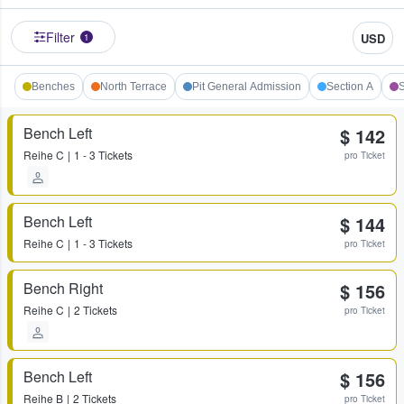
Filter
USD
1
Benches
North Terrace
Pit General Admission
Section A
S
Bench Left
$ 142
Reihe
C
1 - 3 Tickets
pro Ticket
Bench Left
$ 144
Reihe
C
1 - 3 Tickets
pro Ticket
Bench Right
$ 156
Reihe
C
2 Tickets
pro Ticket
Bench Left
$ 156
Reihe
B
2 Tickets
pro Ticket