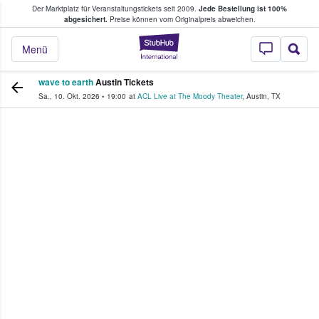
Der Marktplatz für Veranstaltungstickets seit 2009.
Jede Bestellung ist 100%
ans Tickets kaufen & verkaufen
abgesichert.
Preise können vom Originalpreis abweichen.
StubHub - Wo Fans
Menü
wave to earth
Austin Tickets
Sa., 10. Okt. 2026
•
19:00
at
ACL Live at The Moody Theater
,
Austin
,
TX