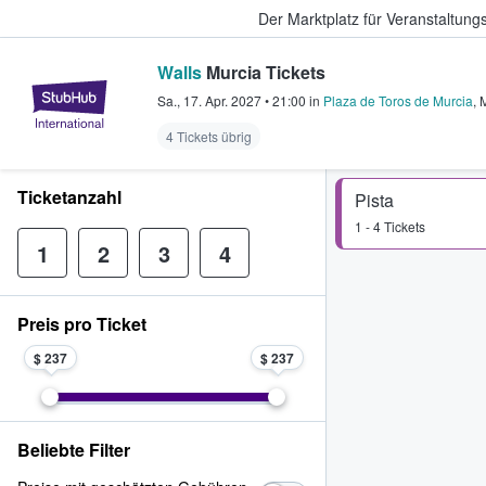
Der Marktplatz für Veranstaltungs
Walls
Murcia Tickets
StubHub - Wo Fans Tickets kauf
Sa., 17. Apr. 2027
•
21:00
in
Plaza de Toros de Murcia
,
4 Tickets übrig
Ticketanzahl
Pista
1 - 4 Tickets
1
2
3
4
Preis pro Ticket
$ 237
$ 237
Beliebte Filter