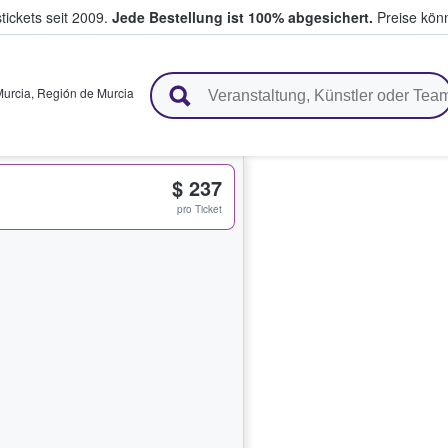
tickets seit 2009.
Jede Bestellung ist 100% abgesichert.
Preise könn
en & verkaufen
Murcia
,
Región de Murcia
$ 237
pro Ticket