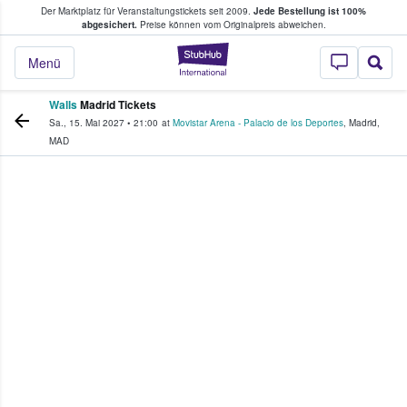
Der Marktplatz für Veranstaltungstickets seit 2009.
Jede Bestellung ist 100%
ans Tickets kaufen & verkaufen
abgesichert.
Preise können vom Originalpreis abweichen.
StubHub - Wo Fans
Menü
Walls
Madrid Tickets
Sa., 15. Mai 2027
•
21:00
at
Movistar Arena - Palacio de los Deportes
,
Madrid
,
MAD