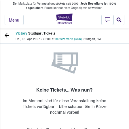
Der Marktplatz für Veranstaltungstickets seit 2009.
Jede Bestellung ist 100%
ans Tickets kaufen & verkaufen
abgesichert.
Preise können vom Originalpreis abweichen.
StubHub - Wo Fans
Menü
Victory
Stuttgart Tickets
Do., 08. Apr. 2027
•
20:00
at
Im Wizemann (Club)
,
Stuttgart
,
BW
Keine Tickets... Was nun?
Im Moment sind für diese Veranstaltung keine
Tickets verfügbar – bitte schauen Sie in Kürze
nochmal vorbei!