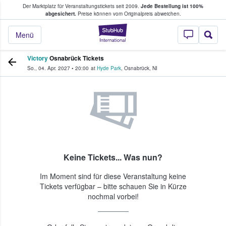
Der Marktplatz für Veranstaltungstickets seit 2009.
Jede Bestellung ist 100%
ans Tickets kaufen & verkaufen
abgesichert.
Preise können vom Originalpreis abweichen.
StubHub - Wo Fans
Menü
Victory
Osnabrück Tickets
So., 04. Apr. 2027
•
20:00
at
Hyde Park
,
Osnabrück
,
NI
Keine Tickets... Was nun?
Im Moment sind für diese Veranstaltung keine
Tickets verfügbar – bitte schauen Sie in Kürze
nochmal vorbei!