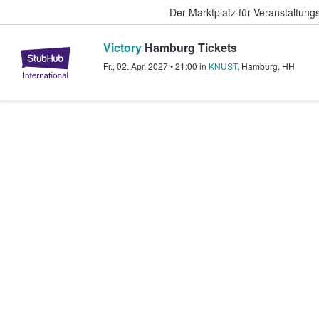
Der Marktplatz für Veranstaltungs
Victory
Hamburg Tickets
StubHub - Wo Fans Tickets kauf
Fr., 02. Apr. 2027
•
21:00
in
KNUST
,
Hamburg
,
HH