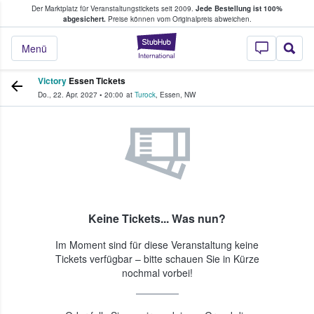
Der Marktplatz für Veranstaltungstickets seit 2009.
Jede Bestellung ist 100%
ans Tickets kaufen & verkaufen
abgesichert.
Preise können vom Originalpreis abweichen.
StubHub - Wo Fans
Menü
Victory
Essen Tickets
Do., 22. Apr. 2027
•
20:00
at
Turock
,
Essen
,
NW
Keine Tickets... Was nun?
Im Moment sind für diese Veranstaltung keine
Tickets verfügbar – bitte schauen Sie in Kürze
nochmal vorbei!