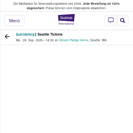
Der Marktplatz für Veranstaltungstickets seit 2009.
Jede Bestellung ist 100%
ans Tickets kaufen & verkaufen
abgesichert.
Preise können vom Originalpreis abweichen.
StubHub - Wo Fans
Menü
$uicideboy$
Seattle Tickets
Mo., 28. Sep. 2026
•
18:30
at
Climate Pledge Arena
,
Seattle
,
WA