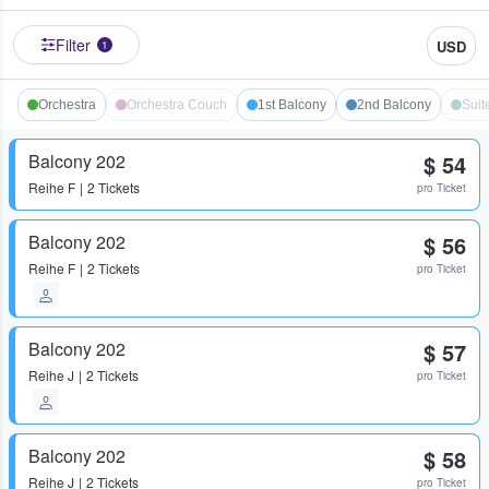
Filter
USD
1
Orchestra
Orchestra Couch
1st Balcony
2nd Balcony
Suit
Balcony 202
$ 54
Reihe
F
2 Tickets
pro Ticket
Balcony 202
$ 56
Reihe
F
2 Tickets
pro Ticket
Balcony 202
$ 57
Reihe
J
2 Tickets
pro Ticket
Balcony 202
$ 58
Reihe
J
2 Tickets
pro Ticket