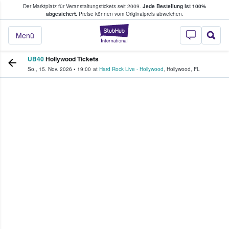
Der Marktplatz für Veranstaltungstickets seit 2009.
Jede Bestellung ist 100%
ans Tickets kaufen & verkaufen
abgesichert.
Preise können vom Originalpreis abweichen.
StubHub - Wo Fans
Menü
UB40
Hollywood Tickets
So., 15. Nov. 2026
•
19:00
at
Hard Rock Live - Hollywood
,
Hollywood
,
FL