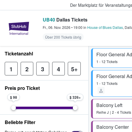
Der Marktplatz für Veranstaltungs
UB40
Dallas Tickets
StubHub - Wo Fans Tickets kauf
Fr., 06. Nov. 2026
•
19:00
in
House of Blues Dallas
,
Dall
Über 200 Tickets übrig
Ticketanzahl
Floor General A
1 - 12 Tickets
1
2
3
4
5+
Floor General A
1 - 12 Tickets
Preis pro Ticket
$ 98
$ 326
Balcony Left
Reihe
J
2 - 4 Tickets
Beliebte Filter
Balcony Center