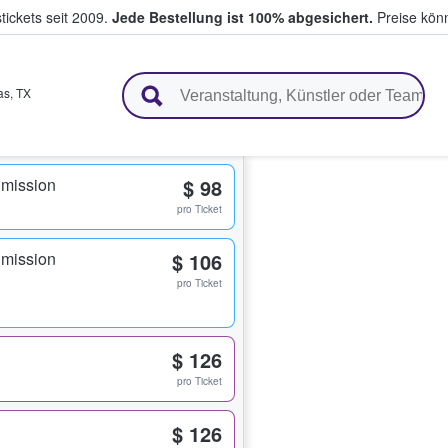
tickets seit 2009.
Jede Bestellung ist 100% abgesichert.
Preise könn
en & verkaufen
as
,
TX
dmission
$ 98
pro Ticket
dmission
$ 106
pro Ticket
$ 126
pro Ticket
$ 126