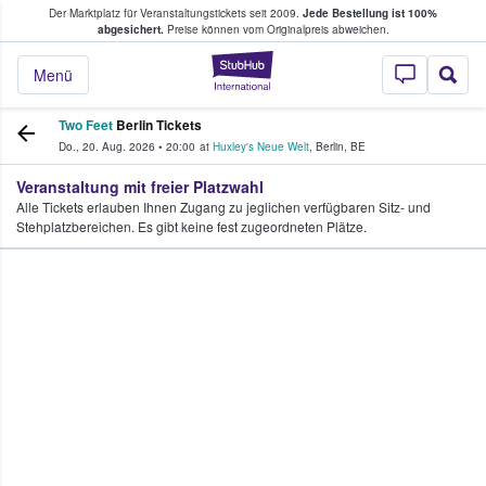
Der Marktplatz für Veranstaltungstickets seit 2009.
Jede Bestellung ist 100%
ans Tickets kaufen & verkaufen
abgesichert.
Preise können vom Originalpreis abweichen.
StubHub - Wo Fans
Menü
Two Feet
Berlin Tickets
Do., 20. Aug. 2026
•
20:00
at
Huxley's Neue Welt
,
Berlin
,
BE
Veranstaltung mit freier Platzwahl
Alle Tickets erlauben Ihnen Zugang zu jeglichen verfügbaren Sitz- und
Stehplatzbereichen. Es gibt keine fest zugeordneten Plätze.