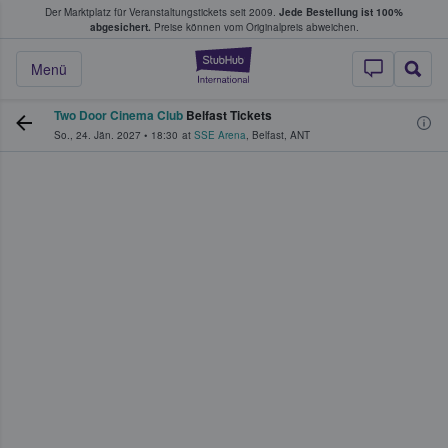
Der Marktplatz für Veranstaltungstickets seit 2009.
Jede Bestellung ist 100%
ans Tickets kaufen & verkaufen
abgesichert.
Preise können vom Originalpreis abweichen.
StubHub - Wo Fans
Menü
Two Door Cinema Club
Belfast Tickets
So., 24. Jän. 2027
•
18:30
at
SSE Arena
,
Belfast
,
ANT