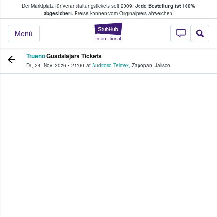
Der Marktplatz für Veranstaltungstickets seit 2009.
Jede Bestellung ist 100%
ans Tickets kaufen & verkaufen
abgesichert.
Preise können vom Originalpreis abweichen.
StubHub - Wo Fans
Menü
Trueno
Guadalajara Tickets
Di., 24. Nov. 2026
•
21:00
at
Auditorio Telmex
,
Zapopan
,
Jalisco